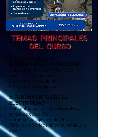
TEMAS PRINCIPALES
DEL CURSO
1. ELECTRICIDAD Y
ELECTRÓNICA - METROLOGÍA
Conceptos básicos. Métodos de
medición y verificación
Elementos de medición
Elementos de verificación
2. FUNDAMENTOS DE LA
ELECTRICIDAD
Conceptos básicos, Fundamentos y
símbolos eléctricos
Corriente, voltaje, Ley de Ohm
Circuitos eléctricos en serie, paralelo y
mixto.