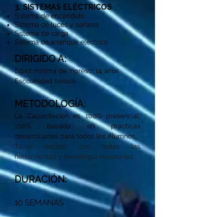
3. SISTEMAS ELÉCTRICOS
Sistema de encendido
Sistema de luces y señales
Sistema de carga
Sistema de arranque eléctrico
DIRIGIDO A:
Edad mínima de ingreso: 14 años
Escolaridad básica.
METODOLOGÍA:
La Capacitación es 100% presencial,
100% basada en prácticas
desarrolladas para todos los Alumnos,
Taller dotado con todas las
herramientas y tecnología necesarias.
DURACIÓN:
10 SEMANAS