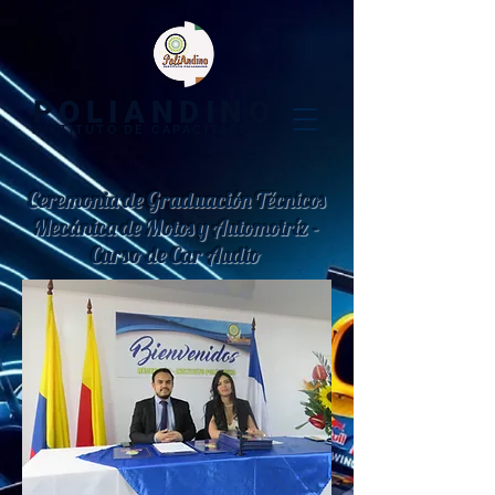
POLIANDINO
INSTITUTO DE CAPACITACIÓN​
Ceremonia de Graduación Técnicos
Mecánica de Motos y Automotríz -
Curso de Car Audio