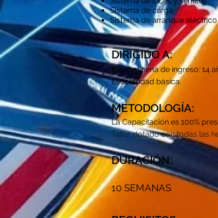
Sistema de luces y señales
Sistema de carga
Sistema de arranque eléctrico
DIRIGIDO A:
Edad mínima de ingreso: 14 a
Escolaridad básica.
METODOLOGÍA:
La Capacitación es 100% pres
Taller dotado con todas las h
DURACIÓN:
10 SEMANAS