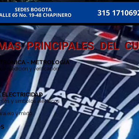
MAS PRINCIPALES DEL C
ECTRÓNICA - METROLOGÍA
e medición y verificación
 ELECTRICIDAD
tos y símbolos eléctricos
m
aralelo y mixto.
OS