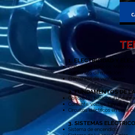
TE
​1. ELECTRICIDAD Y EL
Conceptos básicos. Métodos d
Elementos de medición
Elementos de verificación
2. FUNDAMENTOS DE LA
Conceptos básicos, Fundamen
Corriente, voltaje, Ley de Oh
Circuitos eléctricos en serie, p
3. SISTEMAS ELÉCTRIC
Sistema de encendido