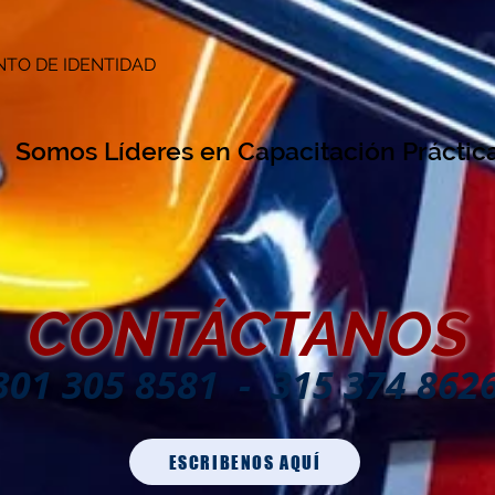
NTO DE IDENTIDAD
Somos Líderes en Capacitación Práctic
CONTÁCTANOS
301 305 8581 - 315 374 862
ESCRIBENOS AQUÍ