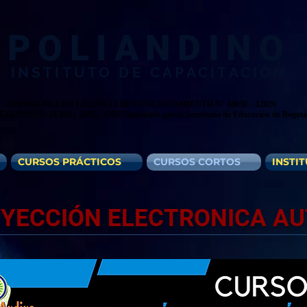
POLIANDINO
INSTITUTO DE CAPACITACIÓN​
APROBADO CON LICENCIA DE FUNCIONAMIENTO N° 18030 – 12026
UCIONES: 18-030 , 12027, 12075 Aprobado por la Secretaría de Educación de Bogotá
CURSOS PRÁCTICOS
CURSOS CORTOS
INSTI
NYECCIÓN ELECTRONICA A