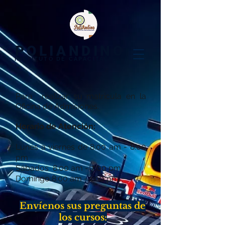
POLIANDINO
INSTITUTO DE CAPACITACIÓN​
Para realizar su matricula en la
Oficina de Admisiones.
Horario de Atención:
Lunes a viernes de 8:00 am - 8:00
pm
Sábados 8:00 am - 7:00 pm
Domingo 8:00 am - 1:00 pm
Envíenos sus preguntas de
los cursos: